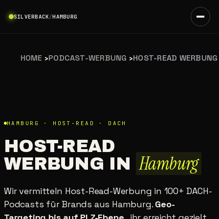
SILVERBACK
/
HAMBURG
HOME
›
PODCAST-WERBUNG
›
HOST-READ WERBUNG
HAMBURG · HOST-READ · DACH
HOST-READ
Hamburg
WERBUNG IN
Wir vermitteln Host-Read-Werbung in 100+ DACH-
Podcasts für Brands aus Hamburg.
Geo-
Targeting bis auf PLZ-Ebene
, ihr erreicht gezielt