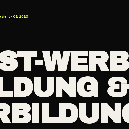
siert · Q2 2026
ST-WER
ILDUNG 
RBILDUN