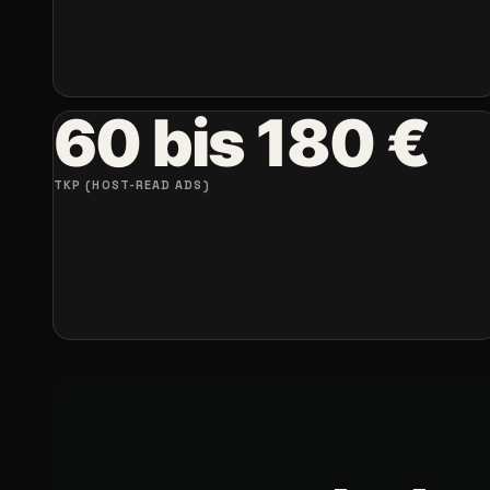
60 bis 180 €
TKP (HOST-READ ADS)