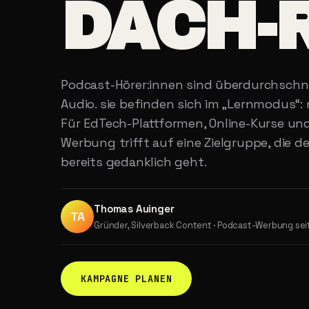
DACH-
Podcast-Hörer:innen sind überdurchschnit
Audio. sie befinden sich im „Lernmodus“: n
Für EdTech-Plattformen, Online-Kurse u
Werbung trifft auf eine Zielgruppe, die d
bereits gedanklich geht.
Thomas Auinger
TA
Gründer, Silverback Content · Podcast-Werbung sei
KAMPAGNE PLANEN