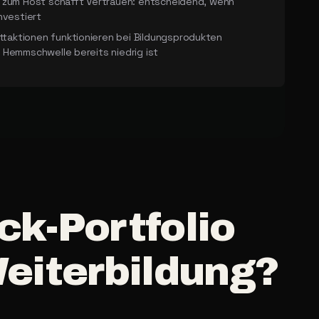
g zum Host schafft Vertrauen: entscheidend, wenn
nvestiert
aktionen funktionieren bei Bildungsprodukten
 Hemmschwelle bereits niedrig ist
ck-Portfolio
eiterbildung?