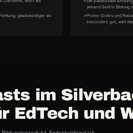
s Contents, nicht als
✓
Die parasoziale Bindun
jemand Geld in Bildung i
pfehlung: glaubwürdiger als
✓
Promo-Codes und Rabatt
besonders gut, weil die
sts
im
Silverba
ür
EdTech
und
W
 Bildungsprodukt. Entscheidend ist