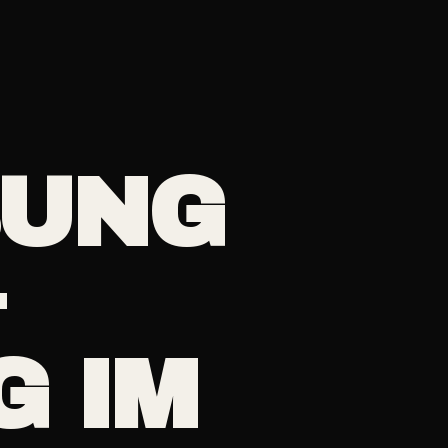
BUNG
&
G IM