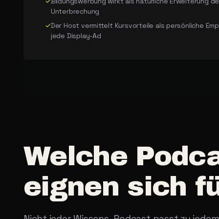
✓
Bildungswerbung wirkt als natürliche Erweiterung de
Unterbrechung
✓
Der Host vermittelt Kursvorteile als persönliche Em
jede Display-Ad
Welche
Podca
eignen
sich
f
Nicht jeder Wissens-Podcast passt zu jedem