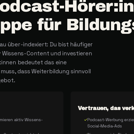
odcast-Hörer:i
uppe
für
Bildun
u über-indexiert: Du bist häufiger
v Wissens-Content und investieren
er:innen bedeutet das eine
 muss, dass Weiterbildung sinnvoll
gebot.
Vertrauen, das ver
umieren aktiv Wissens-
✓
Podcast-Werbung erzielt
Social-Media-Ads