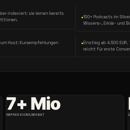
er-indexiert: sie lernen bereits
•
100+ Podcasts im Silve
titionen.
Wissens-, Erklär- und B
•
 zum Host: Kursempfehlungen
Einstieg ab 4.500 EUR. 
reicht für erste Conve
7+ Mio
IMPRESSIONS/MONAT