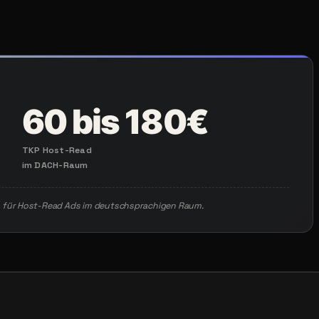
60 bis 180€
TKP Host-Read
im DACH-Raum
h für Host-Read Ads im deutschsprachigen Raum.