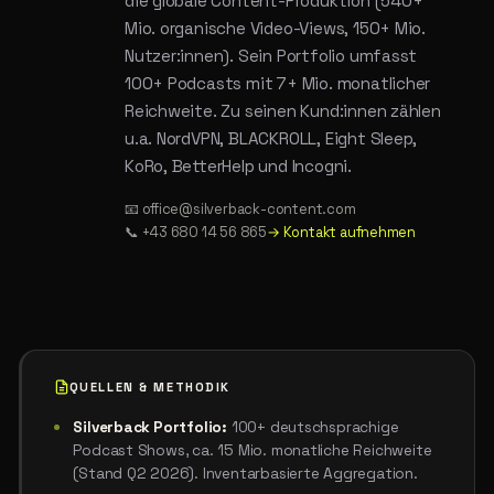
die globale Content-Produktion (540+
Mio. organische Video-Views, 150+ Mio.
Nutzer:innen). Sein Portfolio umfasst
100+ Podcasts mit 7+ Mio. monatlicher
Reichweite. Zu seinen Kund:innen zählen
u.a. NordVPN, BLACKROLL, Eight Sleep,
KoRo, BetterHelp und Incogni.
📧 office@silverback-content.com
📞 +43 680 14 56 865
→ Kontakt aufnehmen
QUELLEN & METHODIK
Silverback Portfolio:
100+ deutschsprachige
Podcast Shows, ca. 15 Mio. monatliche Reichweite
(Stand Q2 2026). Inventarbasierte Aggregation.