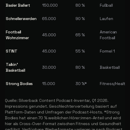
Basler Ballert
150.000
80 %
Fußball
Schnellerwerden
65.000
90 %
Laufen
Football
American
45.000
65 %
Wohnzimmer
Football
STINT
45.000
55 %
Formel 1
Talkin’
30.000
80 %
Basketball
Basketball
Strong Bodies
15.000
30 %*
Fitness/Health
Quelle: Silverback Content Podcast-Inventar, Q1 2026.
Impressions gerundet. Geschlechterverteilung basiert auf
Plattform-Daten und Umfragen der Podcast-Hosts. *Strong
Bodies hat einen 70 % weiblichen Hörer:innen-Anteil und wird
hier als Cross-Over-Format zwischen Fitness und Gesundheit
geführt. Verfügbare Werbeformate variieren je nach Podcast