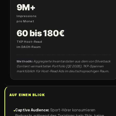
9M+
Impressions
pro Monat
60 bis 180€
TKP Host-Read
im DACH-Raum
Methodik:
Aggregierte Inventardaten aus dem von Silverback
Content vermarkteten Portfolio (Q2 2026). TKP-Spannen
marktüblich für Host-Read Ads im deutschsprachigen Raum.
AUF
EINEN
BLICK
•
Captive Audience:
Sport-Hörer konsumieren
Podcasts während des Trainings: kein Skip, keine