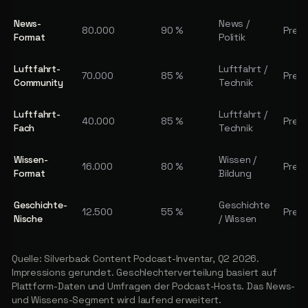
News-
News /
80.000
90 %
Prerol
Format
Politik
Luftfahrt-
Luftfahrt /
70.000
85 %
Pre /
Community
Technik
Luftfahrt-
Luftfahrt /
40.000
85 %
Prerol
Fach
Technik
Wissen-
Wissen /
16.000
80 %
Pre /
Format
Bildung
Geschichte-
Geschichte
12.500
55 %
Prerol
Nische
/ Wissen
Quelle: Silverback Content Podcast-Inventar, Q2 2026.
Impressions gerundet. Geschlechterverteilung basiert auf
Plattform-Daten und Umfragen der Podcast-Hosts. Das News-
und Wissens-Segment wird laufend erweitert.