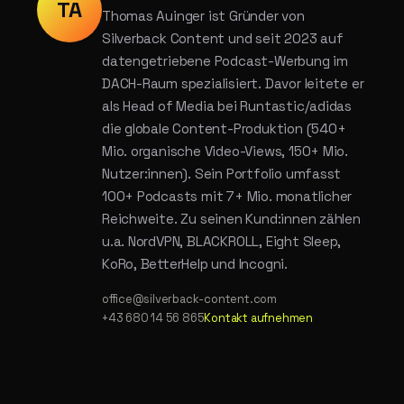
TA
Thomas Auinger ist Gründer von
Silverback Content und seit 2023 auf
datengetriebene Podcast-Werbung im
DACH-Raum spezialisiert. Davor leitete er
als Head of Media bei Runtastic/adidas
die globale Content-Produktion (540+
Mio. organische Video-Views, 150+ Mio.
Nutzer:innen). Sein Portfolio umfasst
100+ Podcasts mit 7+ Mio. monatlicher
Reichweite. Zu seinen Kund:innen zählen
u.a. NordVPN, BLACKROLL, Eight Sleep,
KoRo, BetterHelp und Incogni.
office@silverback-content.com
+43 680 14 56 865
Kontakt aufnehmen