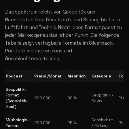
Das Spektrum reicht von Geopolitik und
Nachrichten über Geschichte und Bildung bis hin zu
Luftfahrt und Technik. Nicht jedes Format passt zu
jeder Marke: genau das ist der Punkt. Die folgende
Tabelle zeigt verfügbare Formate im Silverback-
Portfolio mit Impressions und
Geschlechterverteilung.
Podcast
Preroll/Monat
Männlich
Kategorie
Form
Geopolitik-
Format
Geopolitik /
200.000
80 %
Pre /
(Geopolitik-
News
Host)
Mythologie-
Geschichte
200.000
25 %
Pre /
Format
/ Bildung